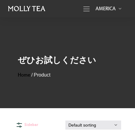
AMERICA
ぜひお試しください
Home
/
Product
Sidebar
Default sorting